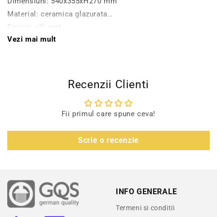
Dimensiuni: 540x355xH270 mm
Material: ceramica glazurata
Finisaj: alb mat
Vezi mai mult
Montaj: suspendat
Set de fixare inclus
Caracteristici glazura Alchemy:
Recenzii Clienti
- tratata antibacterian
- anticalcar
Fii primul care spune ceva!
- durabilitate superioara
- hidrofuga
Scrie o recenzie
INFO GENERALE
Termeni si conditii