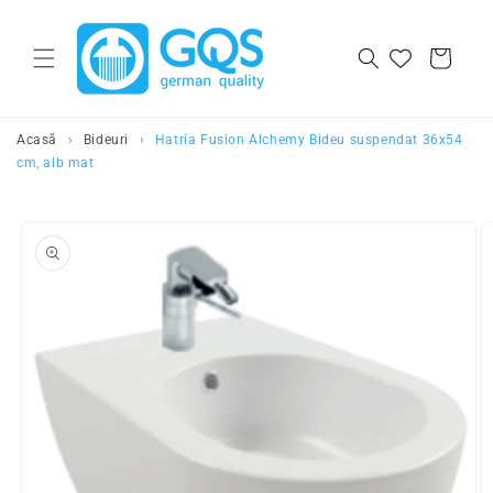
Salt la continut
Cos
Acasă
›
Bideuri
›
Hatria Fusion Alchemy Bideu suspendat 36x54
cm, alb mat
Salt la
informatiile
despre produs