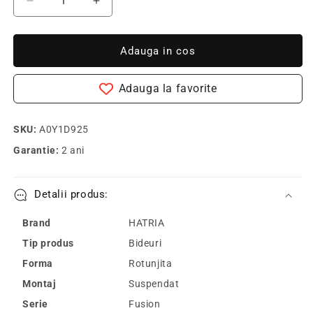
Redu
Creste
cantitatea
cantitatea
pentru
pentru
Hatria
Hatria
Adauga in cos
Fusion
Fusion
Alchemy
Alchemy
Adauga la favorite
Bideu
Bideu
suspendat
suspendat
36x54
36x54
SKU:
A0Y1D925
cm,
cm,
Garantie:
2 ani
alb
alb
mat
mat
Detalii produs:
Brand
HATRIA
Tip produs
Bideuri
Forma
Rotunjita
Montaj
Suspendat
Serie
Fusion