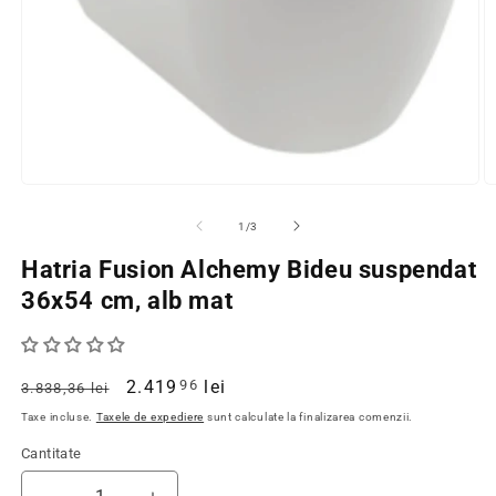
Deschide
D
continutul
c
media
m
din
1
/
3
1
2
intr-
in
Hatria Fusion Alchemy Bideu suspendat
o
o
fereastra
f
36x54 cm, alb mat
modala
m
Pret
Pret
2.419
lei
96
3.838,36 lei
obisnuit
redus
Taxe incluse.
Taxele de expediere
sunt calculate la finalizarea comenzii.
Cantitate
Cantitate