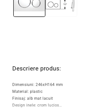
fereastra
modala
Descriere produs:
Dimensiuni: 246xH164 mm
Material: plastic
Finisaj: alb mat lacuit
Design inele: crom lucios