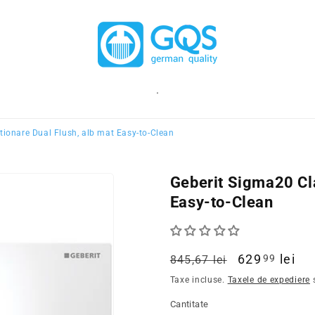
.
tionare Dual Flush, alb mat Easy-to-Clean
Geberit Sigma20 Cla
Easy-to-Clean
Pret
Pret
629
lei
99
845,67 lei
obisnuit
redus
Taxe incluse.
Taxele de expediere
s
Cantitate
Cantitate