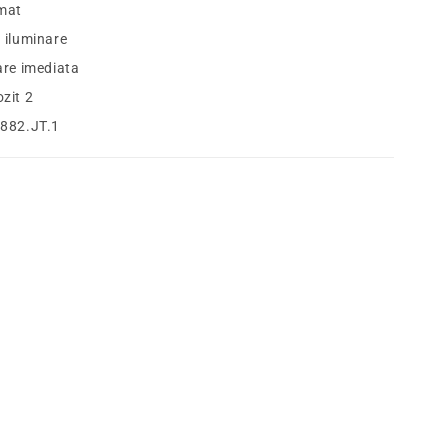
mat
 iluminare
are imediata
zit 2
882.JT.1