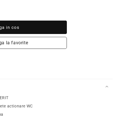
ga in cos
a la favorite
ERIT
ete actionare WC
ma