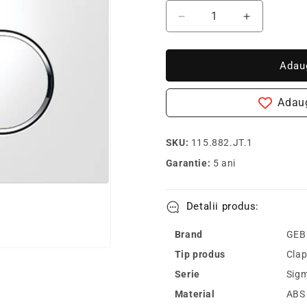
Redu
Creste
cantitatea
cantitatea
pentru
pentru
Geberit
Geberit
Adau
Sigma20
Sigma20
Clapeta
Clapeta
Adaug
de
de
actionare
actionare
Dual
Dual
SKU:
115.882.JT.1
Flush,
Flush,
Garantie:
5 ani
alb
alb
mat
mat
Easy-
Easy-
Detalii produs:
to-
to-
Clean
Clean
Brand
GEB
Tip produs
Clap
Serie
Sig
Material
ABS