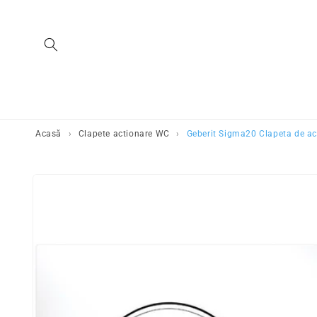
Salt la continut
Acasă
›
Clapete actionare WC
›
Geberit Sigma20 Clapeta de ac
Salt la
informatiile
despre produs