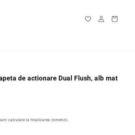
Conectați-
Cos
vă
peta de actionare Dual Flush, alb mat
unt calculate la finalizarea comenzii.