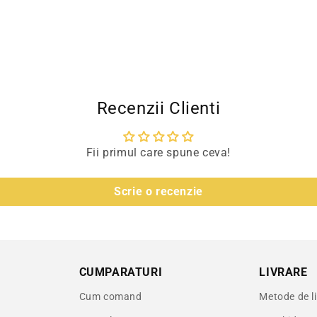
ara (easy-to-clean)
Recenzii Clienti
Fii primul care spune ceva!
Scrie o recenzie
Geberit Sigma
CUMPARATURI
LIVRARE
Cum comand
Metode de l