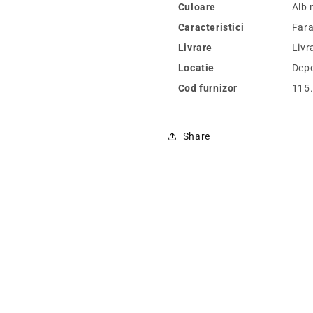
Culoare
Alb 
Caracteristici
Fara
Livrare
Livr
Locatie
Depo
Cod furnizor
115.
Share