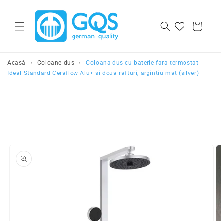
Salt la continut
Cos
Acasă
›
Coloane dus
›
Coloana dus cu baterie fara termostat
Ideal Standard Ceraflow Alu+ si doua rafturi, argintiu mat (silver)
Salt la
informatiile
despre produs