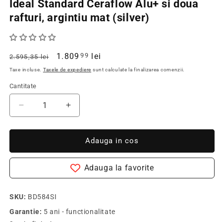
Ideal Standard Ceraflow Alu+ si doua
rafturi, argintiu mat (silver)
Pret
Pret
1.809
lei
99
2.595,35 lei
obisnuit
redus
Taxe incluse.
Taxele de expediere
sunt calculate la finalizarea comenzii.
Cantitate
Cantitate
Redu
Creste
cantitatea
cantitatea
pentru
pentru
Coloana
Coloana
Adauga in cos
dus
dus
cu
cu
Adauga la favorite
baterie
baterie
fara
fara
termostat
termostat
SKU:
BD584SI
Ideal
Ideal
Garantie:
5 ani - functionalitate
Standard
Standard