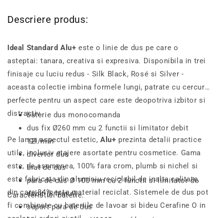
Descriere produs:
Ideal Standard Alu+
este o linie de dus pe care o
asteptai: tanara, creativa si expresiva. Disponibila in trei
finisaje cu luciu redus - Silk Black, Rosé si Silver -
aceasta colectie imbina formele lungi, patrate cu cercuri
perfecte pentru un aspect care este deopotriva izbitor si
distractiv.
baterie dus monocomanda
dus fix Ø260 mm cu 2 functii si limitator debit
Pe langa aspectul estetic,
Alu+
prezinta detalii practice
12l/min
utile, inclusiv etajere asortate pentru cosmetice. Gama
divertor dus
este, de asemenea, 100% fara crom, plumb si nichel si
brat de dus
este fabricata din aluminiu reciclabil de inalta calitate,
para de dus Ø 100 mm cu 2 functii si limitator de
din care 84% este material reciclat. Sistemele de dus pot
debit (8 l/min)
Caracteristici baterie:
fi combinate cu bateriile de lavoar si bideu Cerafine O in
suport para de dus