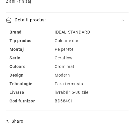
Ceraflow
Ceraflow
2 ani - finisaj
Alu+
Alu+
si
si
doua
doua
Detalii produs:
rafturi,
rafturi,
argintiu
argintiu
Brand
IDEAL STANDARD
mat
mat
Tip produs
Coloane dus
(silver)
(silver)
Montaj
Pe perete
Serie
Ceraflow
Culoare
Crom mat
Design
Modern
Tehnologie
Fara termostat
Livrare
livrabil 15-30 zile
Cod furnizor
BD584SI
Share