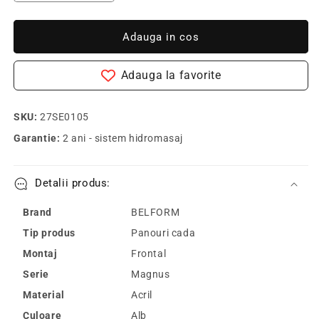
cantitatea
cantitatea
pentru
pentru
Belform
Belform
Adauga in cos
Panou
Panou
cada
cada
Adauga la favorite
in
in
forma
forma
de
de
SKU:
27SE0105
L160
L160
Garantie:
2 ani - sistem hidromasaj
cm
cm
Detalii produs:
Brand
BELFORM
Tip produs
Panouri cada
Montaj
Frontal
Serie
Magnus
Material
Acril
Culoare
Alb