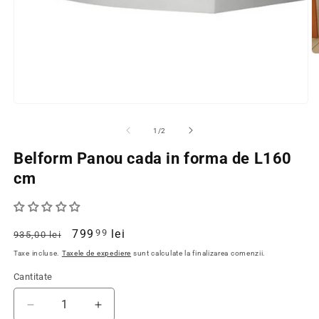
D
c
m
2
in
Deschide
o
continutul
f
media
din
1
/
2
m
1
intr-
Belform Panou cada in forma de L160
o
fereastra
cm
modala
Pret
Pret
799
lei
99
935,00 lei
obisnuit
redus
Taxe incluse.
Taxele de expediere
sunt calculate la finalizarea comenzii.
Cantitate
Cantitate
Redu
Creste