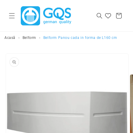
Salt la continut
Cos
Acasă
›
Belform
›
Belform Panou cada in forma de L160 cm
Salt la
informatiile
despre produs